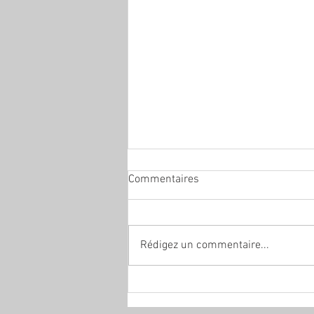
Commentaires
Rédigez un commentaire...
Éthylotest antidémarrage: la
bonne alternative à la