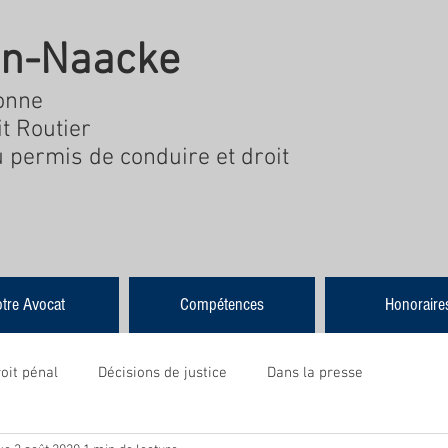
in-Naacke
onne
t Routier
u permis de conduire et droit
tre Avocat
Compétences
Honoraire
oit pénal
Décisions de justice
Dans la presse