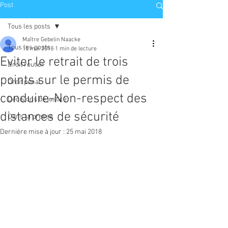
Mentions Légales
Post
Tous les posts
Maître Gebelin Naacke
Tous les posts
15 mai 2018
1 min de lecture
Eviter le retrait de trois
Droit routier
points sur le permis de
Droit pénal
conduire-Non-respect des
Décisions de justice
distances de sécurité
Dans la presse
Dernière mise à jour :
25 mai 2018